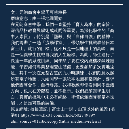
文︰元朗商會中學周可慧校長
磨練意志：由一張地圖開始
在元朗商會中學，我們一直堅持「育人為本」的宗旨，
深信品格教育與學術成就同等重要。為深化學生的「商
中人素質」，特別是「堅毅」與「自律自強」的精神，
我們籌辦了一趟「流動課室」，帶領學生挑戰攀登日本
富士山。此行的目標，從不只是一個地理上的高峰，而
是一個讓學生挑戰自我的人生座標。為此，師生進行了
長達一年的系統訓練。同學除了要在校內跑樓梯鍛煉體
能、學習如何專業整理登山裝備，更要參加多次實地遠
足。其中一次在元荃古道的九小時訓練，我們刻意收起
所有電子地圖，只給同學一張紙本地圖和指南針，要求
他們團隊合作，自行尋路。我和教練即使看到同學走錯
方向，也只在旁觀察，並不提示。我們必須讓學生明
白，真實的挑戰中未必有網絡，學懂依賴團隊和基本技
能，才是最可靠的裝備。
原文網址: 校長筆記｜富士山一課，山頂以外的風景 | 香
港01
https://www.hk01.com/article/60274989?
utm_source=01articlecopy&utm_medium=referral