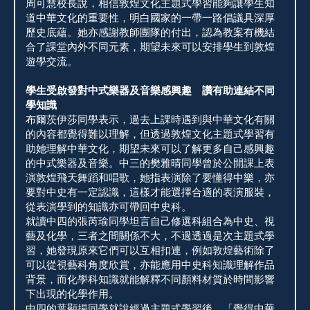
周可慧校長說，相信敦煌文化主題式學習能夠讓學生知
道中華文化的重要性，明白國家的一帶一路倡議具深厚
歷史底蘊。她亦感謝教師團隊的付出，認為教案有機結
合了課堂內外不同元素，期望未來可以安排學生到敦煌
遊學交流。
學生受啟發對中式樂器及音樂感興趣 讚有助連結不同
學知識
布爾茨伊莎同學表示，過去上課時遇到與中華文化有關
的內容都覺得難以理解，但透過敦煌文化主題式學習有
助她理解中華文化，期望未來可以了解更多自己感興趣
的中式樂器及音樂。中三的樊雅晴同學曾於公開課上表
演敦煌飛天舞蹈和唱歌，她指表演除了要懂得中樂，亦
要對中史有一定認識，這樣才能選擇合適的表演服裝，
從表演學到的知識亦可帶回中史科。
就讀中四的張芮瑜同學坦言自己修選科組合為中史、視
藝及化學，三者之間關係不大，不過透過是次主題式學
習，她發現原來它們可以互相扣連，例如敦煌藝術除了
可以從視藝科角度欣賞，亦能應用中史科知識理解作品
背景，而化學科知識就能解釋不同顏料材質於時間影響
下出現的化學作用。
中四的葉顯揚同學就說經過主題式學習後，「覺得中華