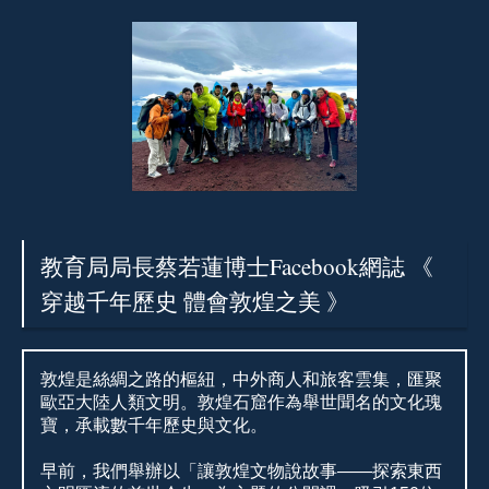
教育局局長蔡若蓮博士Facebook網誌 《
穿越千年歷史 體會敦煌之美 》
敦煌是絲綢之路的樞紐，中外商人和旅客雲集，匯聚
歐亞大陸人類文明。敦煌石窟作為舉世聞名的文化瑰
寶，承載數千年歷史與文化。
早前，我們舉辦以「讓敦煌文物說故事——探索東西