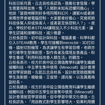
科技日新月異，丘志良校長認為，隨着社會發展，學
生需要與時並進，惟「人類對未知有恐懼同擔心」，
他說「當我哋睇到好多唔同嘅科幻片，講緊
AI
或者將
來嘅世界會被電腦控制，大家都會好擔心，究竟呢啲
科技係幫人抑或係害人，或者甚至係控制人？」。故
此，學校於校本
STEAM
課程加入不少科技元素，讓
學生認識和接觸科技，減少擔憂。
丘校長提到，初中設計與科技、電腦素養、科學科都
引入
STEAM
教育，學生可接觸到
mircro:bit
、
3D
打印
機、鐳射切割機等，為求讓學生有學習目標，老師亦
會引導學生發揮創意，製作長者及環境友善產品，盼
學生養成「利用科技改善人類生活」的觀念。
丘校長表示，校方於高中設立價值教學科讓學生繼續
接觸科技，中五學生集中使用《
Minecraft
》設計香港
故宮學習遊戲。左起丘志良校長、設計故宮遊戲團隊
學生吳斯朗、楊敏儀、王俊榮、譚兆衡，以及黃鳳鳴
副校長。
丘校長續說，校方於高中設立價值教育科讓學生繼續
接觸科技，例如中五學生就會集中使用《
Minecraft
》
設計香港故宮學習遊戲，從中學習中華文化價值。丘
校長認為，「用說教式對學生影響唔大，如果利用體