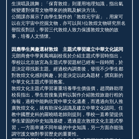
生演唱及跳舞；「保育敦煌」則運用地理知識，指出氣
候變遷對保育文物帶來的挑戰及解決方法。
公開課亦展示了由學生製作的「敦煌元宇宙」，用家可
以在元宇宙中挖掘文物，亦可以與3位敦煌文物研究所名
譽院長對話，學習三代敦煌人致力保護敦煌文物的故
事，培養人文情懷。
因應學生興趣選材敦煌 主題式學習建立中華文化認同
元朗商會中學黃鳳鳴副校長於介紹主題式學習時指出，
學校以北京故宮為主題式學習題材已經有一段時間，於
是決定尋找新主題。經過校內調查後，發現不少學生都
對敦煌文化感到興趣，於是決定以此為題材，撰寫新的
中華文化主題式學習教案。
敦煌文化主題式學習著重培養學生價值價，趙潤鋒助理
校長指出，學生曾搜集資料以製作介紹敦煌旅遊行程的
海報，過程中能夠欣賞中華文化遺產，而透過向別人推
廣敦煌文化，就有助深化認識及建立中華文化認同。任
教中國歷史科的羅曉晴老師則提到，學校一直希望提供
學生鞏固的中史知識基礎，透過是次敦煌文化主題式學
習，一方面串連不同年級的中史知識，另一方面亦能強
調守護文物對學習歷史的重要性。