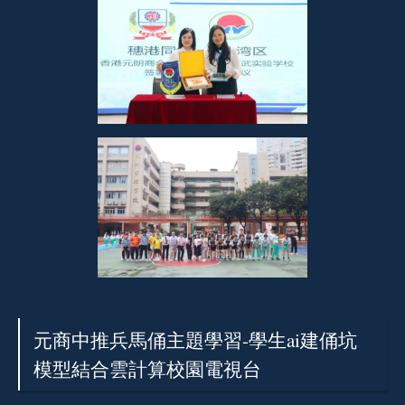
元商中推兵馬俑主題學習-學生ai建俑坑
模型結合雲計算校園電視台