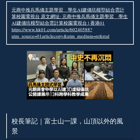
元商中推兵馬俑主題學習 學生AI建俑坑模型結合雲計
算校園電視台 原文網址: 元商中推兵馬俑主題學習 學生
AI建俑坑模型結合雲計算校園電視台 | 香港01
https://www.hk01.com/article/60240588?
utm_source=01articlecopy&utm_medium=referral
校長筆記｜富士山一課，山頂以外的風
景