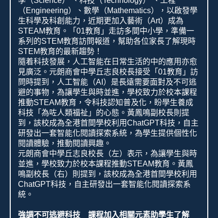
學（
Science
）
、科技（
Technology
）
、工程
（
Engineering
）、數學（
Mathematics
），以啟發學
生科學及科創能力，近期更加入藝術（
Art
）成為
STEAM
教育。「
01
教育」走訪多間中小學，準備一
系列的
STEM
教育訪問報道，幫助各位家長了解現時
STEM
教育的最新趨勢！
隨着科技發展，人工智能在日常生活的中的應用亦愈
見廣泛。元朗商會中學丘志良校長接受「
01
教育」訪
問時提到，人工智能（
AI
）是長遠需要面對及不可逃
避的事物，為讓學生與時並進，學校致力於校本課程
推動
STEAM
教育，令科技認知普及化，盼學生養成
科技「為咗人類福祉」的心態。黃鳳鳴副校長則提
到，該校成為全港首間學校利用
ChatGPT
科技，自主
研發出一套智能化閱讀探索系統，為學生提供個性化
閱讀體驗，推動閱讀興趣。
元朗商會中學丘志良校長（左）表示，為讓學生與時
並進，學校致力於校本課程推動
STEAM
教育。黃鳳
鳴副校長（右）則提到，該校成為全港首間學校利用
ChatGPT
科技，自主研發出一套智能化閱讀探索系
統。
強調不可逃避科技 課程加入相關元素助學生了解