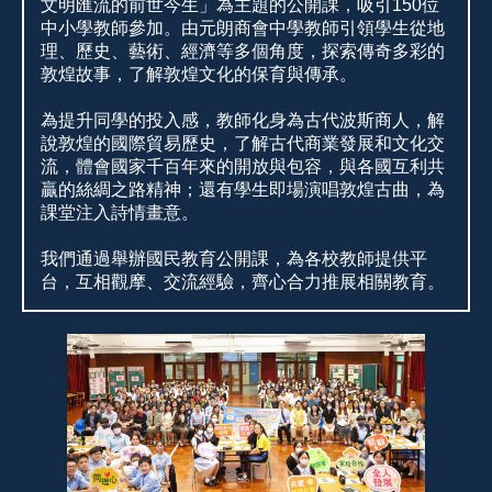
文明匯流的前世今生」為主題的公開課，吸引150位
中小學教師參加。由元朗商會中學教師引領學生從地
理、歷史、藝術、經濟等多個角度，探索傳奇多彩的
敦煌故事，了解敦煌文化的保育與傳承。
為提升同學的投入感，教師化身為古代波斯商人，解
說敦煌的國際貿易歷史，了解古代商業發展和文化交
流，體會國家千百年來的開放與包容，與各國互利共
贏的絲綢之路精神；還有學生即場演唱敦煌古曲，為
課堂注入詩情畫意。
我們通過舉辦國民教育公開課，為各校教師提供平
台，互相觀摩、交流經驗，齊心合力推展相關教育。