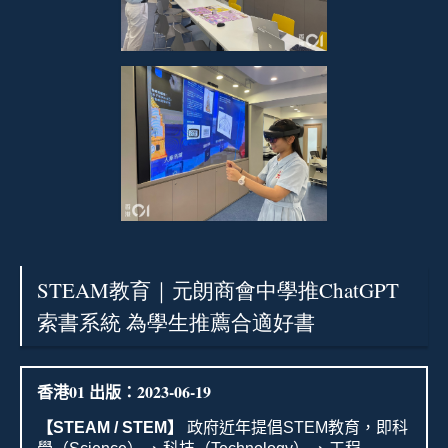
STEAM教育｜元朗商會中學推ChatGPT
索書系統 為學生推薦合適好書
香港
01
出版：
2023-06-19
【
STEAM / STEM
】
政府近年提倡
STEM
教育，即科