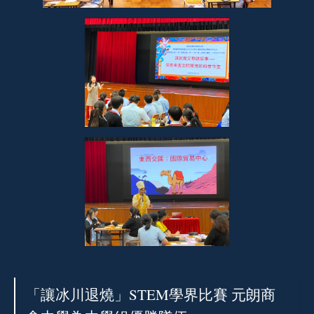
「讓冰川退燒」STEM學界比賽 元朗商