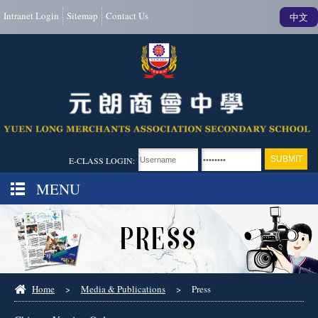
Intranet Login
Sitemap
Contact Us
中文
E-CLASS LOGIN:
MENU
Home
>
Media & Publications
>
Press