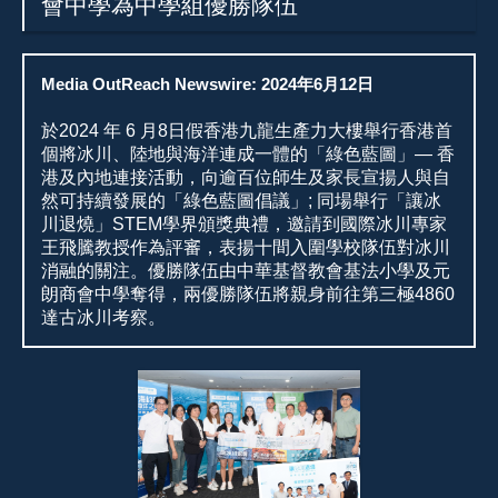
會中學為中學組優勝隊伍
Media OutReach Newswire: 2024年6月12日
於2024 年 6 月8日假香港九龍生產力大樓舉行香港首
個將冰川、陸地與海洋連成一體的「綠色藍圖」— 香
港及內地連接活動，向逾百位師生及家長宣揚人與自
然可持續發展的「綠色藍圖倡議」; 同場舉行「讓冰
川退燒」STEM學界頒獎典禮，邀請到國際冰川專家
王飛騰教授作為評審，表揚十間入圍學校隊伍對冰川
消融的關注。優勝隊伍由中華基督教會基法小學及元
朗商會中學奪得，兩優勝隊伍將親身前往第三極4860
達古冰川考察。