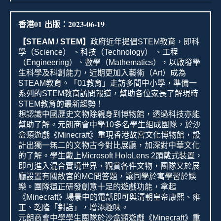
香港
01
出版：
2023-06-19
【
STEAM / STEM
】
政府近年提倡
STEM
教育，即科
學（
Science
）
、科技（
Technology
）
、工程
（
Engineering
）、數學（
Mathematics
），以啟發學
生科學及科創能力，近期更加入藝術（
Art
）成為
STEAM
教育。「
01
教育」走訪多間中小學，準備一
系列的
STEM
教育訪問報道，幫助各位家長了解現時
STEM
教育的最新趨勢！
想認識中國歷史文物除親身到博物館，透過科技亦能
幫助了解。元朗商會中學
10
多名學生組成團隊，於沙
盒類遊戲《
Minecraft
》重現香港故宮文化博物館，設
計出獨一無二的文物古今對比展廳，加深對中華文化
的了解。學生戴上
Microsoft HoloLens 2
頭戴式裝置，
即可進入混合實境世界，觀賞各件文物，團隊又於展
廳設置有關故宮的
MC
問答題，讓同學於寓學習於娛
樂。團隊還正研發創意十足的遊戲功能，拿起
《
Minecraft
》場景中的電話即可與清朝皇帝康熙、雍
正、乾隆「對話」，增添趣味。
元朗商會中學學生團隊於沙盒類遊戲《
Minecraft
》重