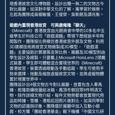
現香港故宮文化博物館，設計出獨一無二的文物古今
對比展廳，加深對中華文化的了解，寓學習於娛樂。
左起為團隊成員楊敏儀、王俊榮、吳斯朗及譚兆衡。
遊戲內重現香港故宮 可與康雍隆「聊天」
《
Minecraft
》香港故宮由元朗商會中學的
10
多名中五
級學生於科技公司「遊戲湯麵」帶領下歷經逾半年時
間製作，團隊按比例模仿香港故宮外貌及文物，利用
3D
建模技術將故宮文物繪製成
3D
模型，「遊戲湯
麵」主要協助計算建築支架比例，展廳及
3D
模型則由
學生設計及繪製。只要戴上
Microsoft HoloLens 2
頭戴
式裝置，學生即可體驗混合實境世界的《
Minecraft
》
香港故宮，裝置透過眼動及手動追蹤，學生可使用手
勢來選擇、拖動及縮放虛擬故宮文物，並將虛擬物體
置於現實世界中。
團隊設計出
4
個文物古今對比展廳，放置包含人牽馬
鐘、乾隆款纏枝蓮紋冰箱、鳳頂冬朝冠等
8
件明清文
物，除作詳細文物介紹，每件文物旁都會放置現代用
品如時鐘、雪櫃、港姐后冠照片做對比，加深同學對
文物的認識與印象。團隊還於展廳中加入互動小遊
戲，校方獲「團結香港基金」轄下機構「中國文化研