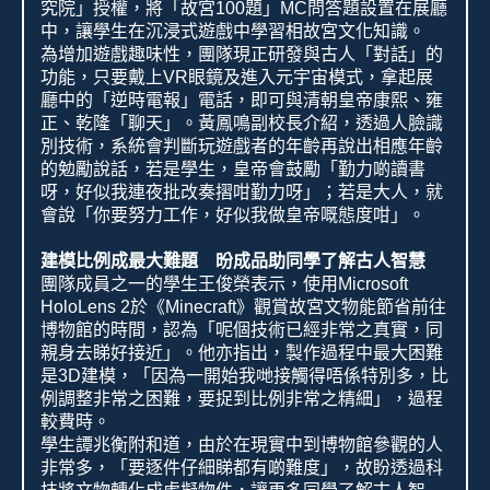
究院」授權，將「故宮
100
題」
MC
問答題設置在展廳
中，讓學生在沉浸式遊戲中學習相故宮文化知識。
為增加遊戲趣味性，團隊現正研發與古人「對話」的
功能，只要戴上
VR
眼鏡及進入元宇宙模式，拿起展
廳中的「逆時電報」電話，即可與清朝皇帝康熙、雍
正、乾隆「聊天」。黃鳳鳴副校長介紹，透過人臉識
別技術，系統會判斷玩遊戲者的年齡再說出相應年齡
的勉勵說話，若是學生，皇帝會鼓勵「勤力啲讀書
呀，好似我連夜批改奏摺咁勤力呀」；若是大人，就
會說「你要努力工作，好似我做皇帝嘅態度咁」。
建模比例成最大難題 昐成品助同學了解古人智慧
團隊成員之一的學生王俊榮表示，使用
Microsoft
HoloLens 2
於《
Minecraft
》觀賞故宮文物能節省前往
博物館的時間，認為「呢個技術已經非常之真實，同
親身去睇好接近」。他亦指出，製作過程中最大困難
是
3D
建模，「因為一開始我哋接觸得唔係特別多，比
例調整非常之困難，要捉到比例非常之精細」，過程
較費時。
學生譚兆衡附和道，由於在現實中到博物館參觀的人
非常多，「要逐件仔細睇都有啲難度」，故盼透過科