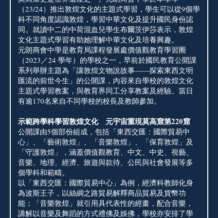
（23/24）推出敦煌文化的主題式學習，學生可以從9個學
科不同角度認識敦煌，學習中華文化及提升國民身份認
同。就讀中二的中荷混血兒學生布爾茨伊莎表示，敦煌
文化主題式學習有助她理解中華文化及培養興趣。
元朗商會中學是教育局課程發展處價值觀教育學習圈
（2023／24 學年）的學校之一，早前於國民教育公開課
系列舉辦主題為「讓敦煌文物說故事——探索東西文明
匯流的前世今生」的公開課，內容來自學校的敦煌文化
主題式學習教案，與教育界同工分享教案及經驗。當日
有逾170名來自不同學校的校長及教師參加。
示範跨學科學習敦煌文化 元宇宙重現莫高窟第220窟
公開課由5個部份組成，包括「東西交匯：國際貿易中
心」、「藝術敦煌」、「音樂敦煌」、「保育敦煌」及
「守護敦煌」，涵蓋價值觀教育、中文、中史、視藝、
音樂、地理、經濟、旅遊與款待、公民與社會發展等多
個學科和範疇。
以「東西交匯：國際貿易中心」為例，經濟科教師化身
為波斯王子，以絲綢之路貿易解釋商品貿易及貨幣功
能；「音樂敦煌」就引用具代表性的經畫，配合音樂，
講解以音樂及舞蹈的方式禮佛及娛佛，學校亦安排了學