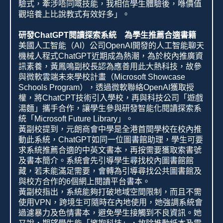
驗式，牽涉唔同嘅技能，我相信學生體驗後，喺價值
觀培養上比說教式有效好多」。
研發
ChatGPT
閱讀探索系統 為學生推薦合適書籍
美國人工智能（
AI
）公司
OpenAI
開發的人工智能聊天
機械人程式
ChatGPT
近期成為熱潮，為於校內推廣資
訊素養，黃鳳鳴副校長認為應善用此大熱科技，故參
與微軟雲端未來學校計畫（
Microsoft Showcase
Schools Program
），透過微軟聯絡
OpenAI
獲取授
權，將
ChatCPT
技術引入學校，再與科技公司「遊戲
湯麵」攜手合作，讓學生參與研發智能化閱讀探索系
統「
Microsoft Future Library
」。
黃副校提到，元朗商會中學是全港首間學校在校內推
動此系統，
ChatGPT
如同一位圖書館助理，學生可要
求系統推薦合適的中英文書本，再按需要獲取索書號
及書本簡介。系統會先引導學生尋找校內圖書館館
藏，若未能滿足需要，會轉為引導尋找公共圖書館及
與校方合作的
6
個網上閱讀平台書本。
黃副校指出，系統能夠打破地域空間限制，而且不需
使用
VPN
，跨境生可隨時在內地使用，她強調系統會
過濾暴力及色情書本，避免學生接觸到不良資訊。她