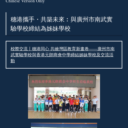
Chinese Version Only
穗港攜手・共築未來︰與廣州市南武實
驗學校締結為姊妹學校
校際交流丨穗港同心 共繪灣區教育新畫卷——廣州市南
武實驗學校與香港元朗商會中學締結姊妹學校及交流活
動