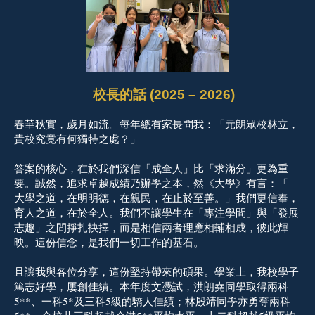
校長的話 (2025 – 2026)
春華秋實，歲月如流。每年總有家長問我：「元朗眾校林立，
貴校究竟有何獨特之處？」
答案的核心，在於我們深信「成全人」比「求滿分」更為重
要。誠然，追求卓越成績乃辦學之本，然《大學》有言：「
大學之道，在明明德，在親民，在止於至善。」我們更信奉，
育人之道，在於全人。我們不讓學生在「專注學問」與「發展
志趣」之間掙扎抉擇，而是相信兩者理應相輔相成，彼此輝
映。這份信念，是我們一切工作的基石。
且讓我與各位分享，這份堅持帶來的碩果。學業上，我校學子
篤志好學，屢創佳績。本年度文憑試，洪朗堯同學取得兩科
5**、一科5*及三科5級的驕人佳績；林殷靖同學亦勇奪兩科