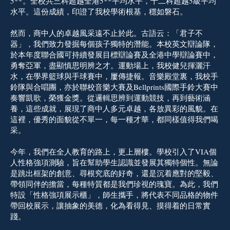
5**。全校共三科超越全港5**平均水平，十二科超越5級平均
水平。這份成績，印證了我校學術根基，穩如磐石。
然而，商中人的卓越風采遠不止於此。古語云：「君子不
器」，我們致力發掘每個孩子獨特的潛能。本校英文辯論隊，
於本年度聯合國可持續發展目標辯論賽及全港中學辯論賽中，
勇奪亞軍，盡顯慎思明辨之才。運動場上，我校健兒揮灑汗
水，在學界籃球與手球賽中，屢傳捷報。音樂殿堂裏，我校手
鈴隊與合唱團，亦於聯校音樂大賽及Bellprints國際手鈴大賽中
奏響凱歌，榮獲金獎。從邏輯思辨到運動競技，再到藝術涵
養，這些成就，展現了商中人多元卓越，各放異彩的風貌。在
這裡，優秀的面貌從不單一，每一種才華，都同樣值得我們喝
采。
今年，我們在全人教育的路上，更上層樓。學校引入了VIA個
人性格強項測驗，旨在幫助學生認識並發展其獨特個性。無論
是跳出框架的創意、尋根究底的好奇，還是沉着應對的堅毅、
帶領同伴的擔當，每種特質都是我們珍視的瑰寶。為此，我們
特設「性格強項展示櫃」，師生攜手，將代表不同品格的物件
帶回校展示，讓抽象的美德，化為看得見、摸得着的日常實
踐。