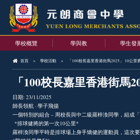
學校概覽
學與教
學生發
首頁
>
學校活動
>
「100校長嘉里香港街馬2025」 10公里
「100校長嘉里香港街馬20
日期:
23/11/2025
師長領航 · 學子飛揚
一個特別的組合 – 周校長與中二級羅梓渙同學，組成「
*排球健將的第一次10公里*
羅梓渙同學平時是排球場上身手矯健的運動員，這次要