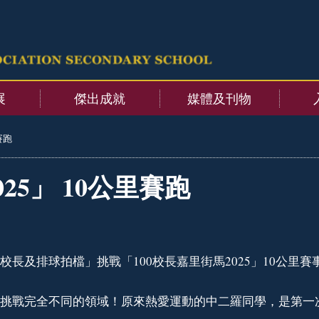
展
傑出成就
媒體及刊物
賽跑
25」 10公里賽跑
校長及排球拍檔」挑戰「100校長嘉里街馬2025」10公里賽
挑戰完全不同的領域！原來熱愛運動的中二羅同學，是第一次