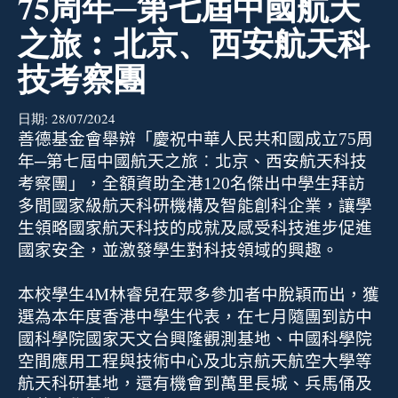
75周年─第七屆中國航天
之旅︰北京、西安航天科
技考察團
日期:
28/07/2024
善德基金會舉辬「慶祝中華人民共和國成立
75
周
年─
第七屆
中國航天之旅︰北京、西安航天科技
考察團」，全額資助全港
120
名傑出中學生拜訪
多間國家級航天科研機構及智能創科企業，讓學
生領略國家航天科技的成就及感受科技進步促進
國家安全，並激發學生對科技領域的興趣。
本校學生4M林睿兒
在眾多參加者中脫穎而出，獲
選為本年度香港中學生代
表
，在七月隨團到訪中
國科學院國家天文台興隆觀測基地、中國科學院
空間應用工程與技術中心及
北京航天航空大學等
航天
科
研
基地，還有機會到萬里長城、兵馬俑及