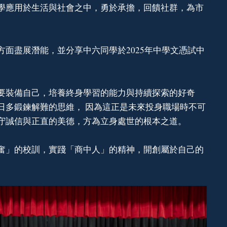
學應用於生活與社會之中，勇於承擔，回饋社群，為市
面盡展潛能，並分享中六同學於2025年中學文憑試中
要裝備自己，培養終身學習的能力與持續探索的好奇
日多鍛鍊解難的思維， 因為這正是未來投身職場時不可
守誠信與正直的美德，方為立身處世的根本之道。
奮」的校訓，實踐「商中人」的精神，開創屬於自己的