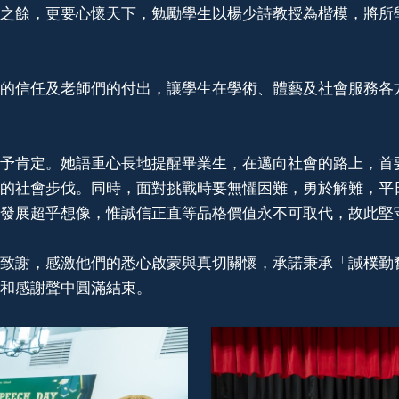
之餘，更要心懷天下，勉勵學生以楊少詩教授為楷模，將所
的信任及老師們的付出，讓學生在學術、體藝及社會服務各方
予肯定。她語重心長地提醒畢業生，在邁向社會的路上，首
的社會步伐。同時，面對挑戰時要無懼困難，勇於解難，平
發展超乎想像，惟誠信正直等品格價值永不可取代，故此堅
致謝，感激他們的悉心啟蒙與真切關懷，承諾秉承「誠樸勤
和感謝聲中圓滿結束。