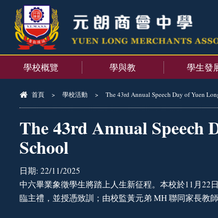
學校概覽
學與教
學生發
首頁
>
學校活動
>
The 43rd Annual Speech Day of Yuen Lon
The 43rd Annual Speech D
School
日期:
22/11/2025
中六畢業象徵學生將踏上人生新征程。本校於11月2
臨主禮，並授憑致訓；由校監黃元弟 MH 聯同家長