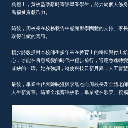
典禮上，黃校監致辭時寄語畢業學生，努力於個人修身
民福祉貢獻己力。
隨後，周校長在校務報告中感謝辦學團體的支持、家長
取得佳績的喜訊。
楊少詩教授對本校師生多年來在教育上的耕耘與付出給
心，才能在瞬息萬變的時代中穩步前行，適應急速轉變
或缺的一環。她亦強調，縱使科技日新月異，人工智慧
最後，畢業生代表陳映澄與李智杰向周校長及全體老師
人生新篇章。隨著全場齊唱校歌，畢業禮在歌聲、祝福