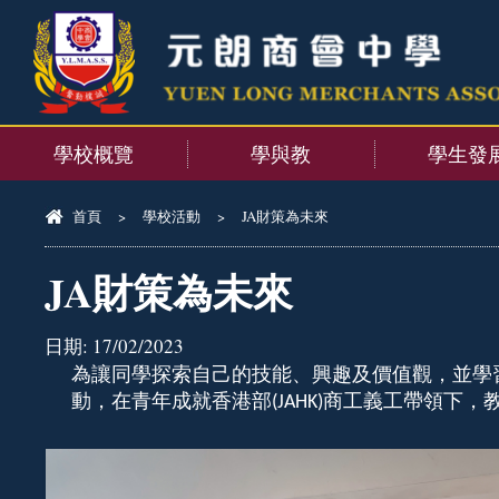
學校概覽
學與教
學生發
首頁
>
學校活動
>
JA財策為未來
JA財策為未來
日期:
17/02/2023
為讓同學探索自己的技能、興趣及價值觀，並學
動，在青年成就香港部
商工義工帶領下，
(JAHK)