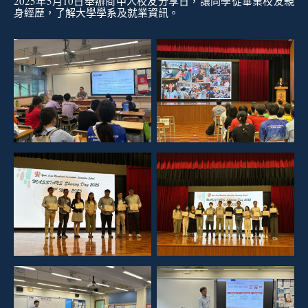
2025
年
5
月
10
日舉辦商中人校友分享日，讓同學從畢業校友親
身經歷，了解大學學系及就業資訊。