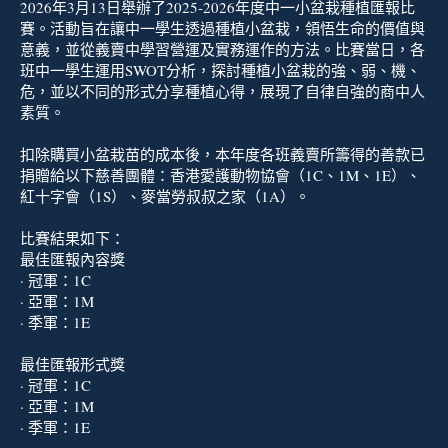
2026年3月13日舉辦了2025-2026年度中一小盆栽種植匯報比
賽。活動旨在讓中一學生透過種植小盆栽，領悟生命的價值與
意義，並從義賣中學習營運及實務運作的方法。比賽當日，各
班中一學生運用SWOT分析，探討種植小盆栽的強、弱、機、
危，並以不同的形式分享種植心得，展現了自律自強的商中人
素質。
扣除購買小盆栽苗的成本後，本年度各班義賣所籌得的善款已
捐贈給以下慈善團體：香港愛護動物協會（1C、1M、1E）、
紅十字會（1S）、麥當勞叔叔之家（1A）。
比賽結果如下：
最佳匯報內容獎
· 冠軍：1C
· 亞軍：1M
· 季軍：1E
最佳匯報形式獎
· 冠軍：1C
· 亞軍：1M
· 季軍：1E