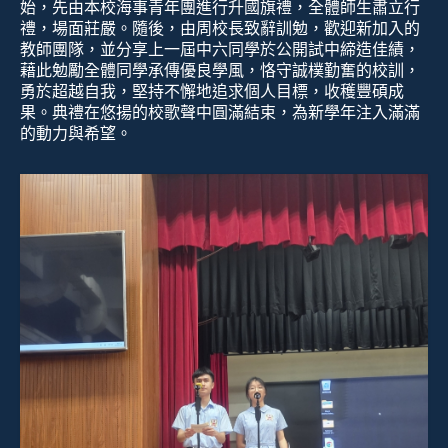
始，先由本校海事青年團進行升國旗禮，全體師生肅立行
禮，場面莊嚴。隨後，由周校長致辭訓勉，歡迎新加入的
教師團隊，並分享上一屆中六同學於公開試中締造佳績，
藉此勉勵全體同學承傳優良學風，恪守誠樸勤奮的校訓，
勇於超越自我，堅持不懈地追求個人目標，收穫豐碩成
果。典禮在悠揚的校歌聲中圓滿結束，為新學年注入滿滿
的動力與希望。