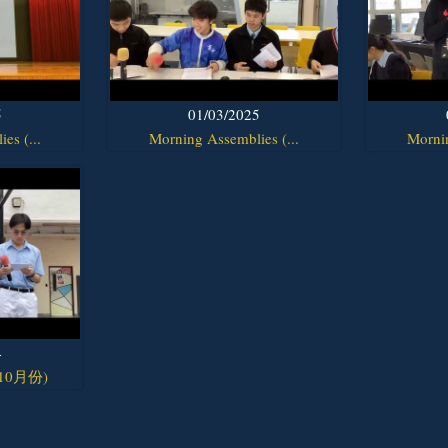
5
01/03/2025
es (...
Morning Assemblies (...
Mornin
4
10月份)