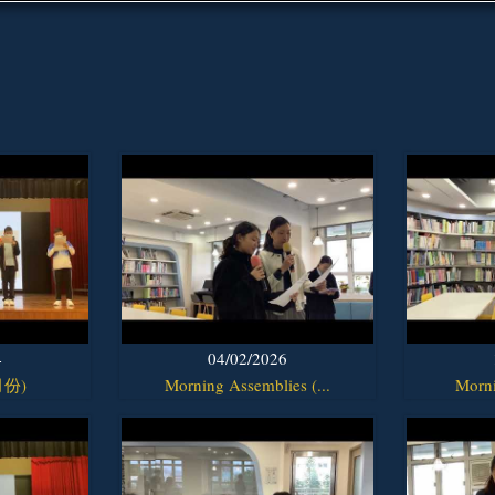
4
04/02/2026
月份)
Morning Assemblies (...
Morni