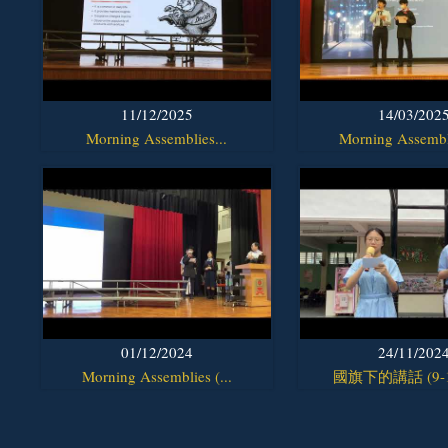
11/12/2025
14/03/202
Morning Assemblies...
Morning Assembli
01/12/2024
24/11/202
Morning Assemblies (...
國旗下的講話 (9-