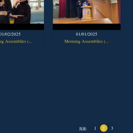
01/02/2025
01/01/2025
g Assemblies (...
Morning Assemblies (...
1
2
3
頁面: