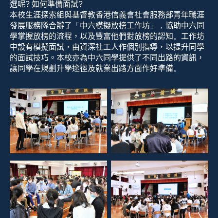
選
呢
?
如何準備面試
?
本校生涯探索組與
基督教香港信義會社會服務部青年職
涯
發展服
務
隊
合辦
了
「
中六模擬放榜
工作坊
」
，
協助
中六同
學掌握放榜的流程
，以
及豐富
他們
對放榜的認知
。
工作坊
中設有模擬面試，由
資深社工人作個別指導，以提升同學
的面試技巧。
本校
亦
為
中六同學
提供
了
不同出路的資訊，
讓同學
在規劃升學途徑及就業出路
方面
作好準備
。