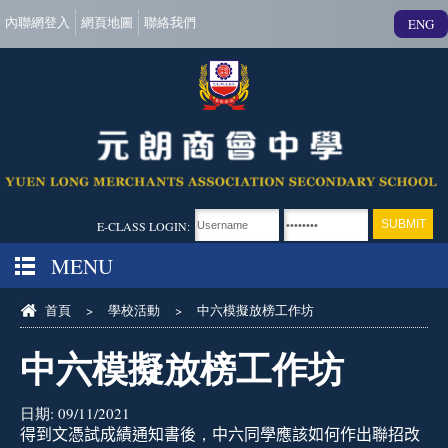
內聯網登入
網頁地圖
聯絡我們
ENG
E-CLASS LOGIN:
MENU
首頁
>
學校活動
>
中六模擬放榜工作坊
中六模擬放榜工作坊
日期:
09/11/2021
得到
文憑試
成績
通知書後
，
中六同學
應該如何作出聯招改