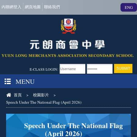
內聯網登入
網頁地圖
聯絡我們
ENG
E-CLASS LOGIN:
MENU
首頁
>
校園影片
>
Speech Under The National Flag (April 2026)
Speech Under The National Flag
(April 2026)