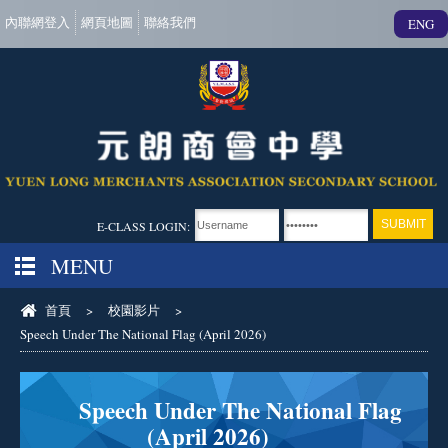
內聯網登入
網頁地圖
聯絡我們
ENG
E-CLASS LOGIN:
MENU
首頁
>
校園影片
>
Speech Under The National Flag (April 2026)
Speech Under The National Flag
(April 2026)