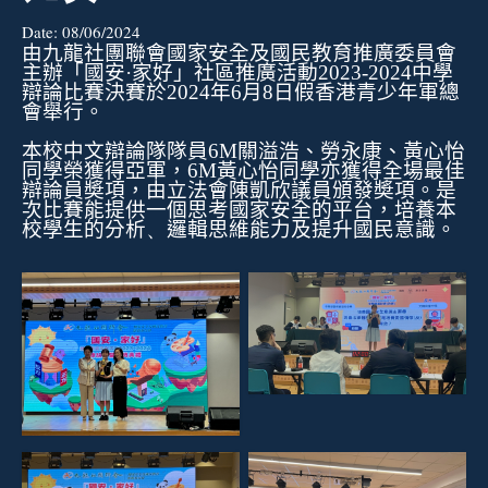
Date:
08/06/2024
由九龍社團聯會國家安全及國民教育推廣委員會
主辦「國安·家好」社區推廣活動
2023-2024中學
辯論比賽
決賽
於2024年6月8日假香港青少年軍總
會舉行。
本校中文辯論隊
隊員6M關溢浩、勞永康、黃心怡
同學榮
獲
得亞軍，6M黃心怡同學亦獲得全場最佳
辯論員奬項
，由立法會陳凱欣議員頒發奬項。是
次
比賽
能提供一個思考國家安全的平台，培養本
校學生的分析
、
邏輯思維能力及提升國民意識。