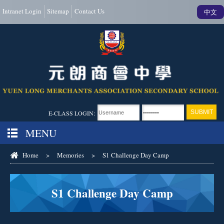
Intranet Login
Sitemap
Contact Us
中文
E-CLASS LOGIN:
MENU
Home
>
Memories
>
S1 Challenge Day Camp
S1 Challenge Day Camp