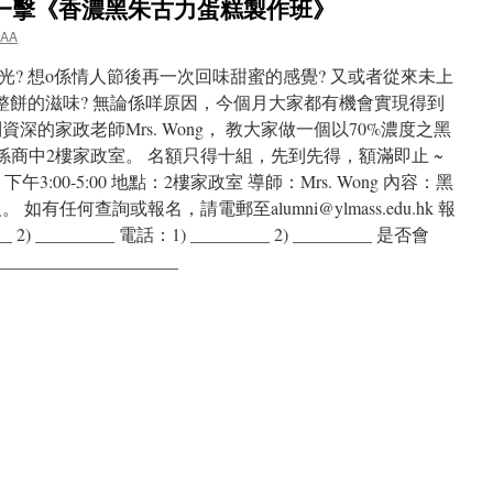
第一擊《香濃黑朱古力蛋糕製作班》
AA
? 想o係情人節後再一次回味甜蜜的感覺? 又或者從來未上
想一嘗整餅的滋味? 無論係咩原因，今個月大家都有機會實現得到
深的家政老師Mrs. Wong， 教大家做一個以70%濃度之黑
係商中2樓家政室。 名額只得十組，先到先得，額滿即止 ~
下午3:00-5:00 地點：2樓家政室 導師：Mrs. Wong 內容：黑
有任何查詢或報名，請電郵至alumni@ylmass.edu.hk 報
) _________ 電話：1) _________ 2) _________ 是否會
__________________