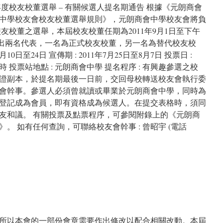
12年度校友校董選舉 – 有關候選人提名期通告 根據《元朗商會
中學校友會校友校董選舉規則》，元朗商會中學校友會將負
度校友校董之選舉，本屆校友校董任期為2011年9月1日至下午
舉將選出兩名代表，一名為正式校友校董，另一名為替代校友校
月10日至24日 宣傳期 : 2011年7月25日至8月7日 投票日 :
午5時 投票站地點 : 元朗商會中學 提名程序 : 有興趣參選之校
證副本，於提名期最後一日前，交回母校轉送校友會執行委
會幹事。參選人必須曾就讀或畢業於元朗商會中學，同時為
登記成為會員，即有資格成為候選人。在提交表格時，須同
友和議。 有關投票及點票程序，可參閱附錄上的《元朗商
。 如有任何查詢，可聯絡校友會幹事 : 曾昭宇 (電話
所以本會的一部份會章需要作出修改以配合相關改動。本屆