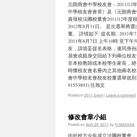
元朗商會中學校友會 – 2011/
中學校友會會章》及《元朗商會
責母校法團校董會2011/12年
2012年8月31日。 是次選
董。 詳情如下: 提名期 : 2011年7
2011年8月7日 上午10時 至下
友，請填妥提名表格，連同身份
員會或親身交回給下列兩位校友
非本校教師或本校學生家長，經
時獲校友會名冊內之其他兩名校
會中學校友會校友校董選舉規則》
91553893) 任旭文
Posted in
2011 Event
|
Leave a comment
修改會章小組
Posted on
April 20, 2011
by
YLMASSAA
由於校方今年成立法團校董會，