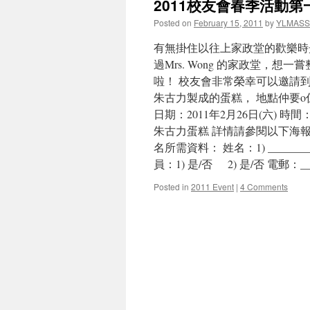
2011校友會春季活動
Posted on
February 15, 2011
by
YLMASS
有無掛住以往上家政堂的歡樂時光
過Mrs. Wong 的家政堂，
啦！ 校友會非常榮幸可以邀請到資
朱古力製成的蛋糕， 地點仲要o
日期：2011年2月26日(六) 時間：
朱古力蛋糕 詳情請參閱以下海報。 如
名所需資料： 姓名：1) _________ 2
員：1) 是/否 2) 是/否 電郵：____
Posted in
2011 Event
|
4 Comments