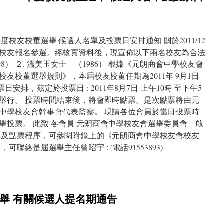
2年度校友校董選舉 候選人名單及投票日安排通知 關於2011/12
校友報名參選。經核實資料後，現宣佈以下兩名校友為合法
98） ２. 溫美玉女士 （1986） 根據《元朗商會中學校友會
友校董選舉規則》，本屆校友校董任期為2011年 9月1日
票日安排，茲定於投票日 : 2011年8月7日 上午10時 至下午5
舉行。 投票時間結束後，將會即時點票。是次點票將由元
中學校友會幹事會代表監察。 現請各位會員於當日投票時
舉投票。 此致 各會員 元朗商會中學校友會選舉委員會 啟
票及點票程序，可參閱附錄上的《元朗商會中學校友會校友
聯絡是屆選舉主任曾昭宇 : (電話91553893)
董選舉 有關候選人提名期通告