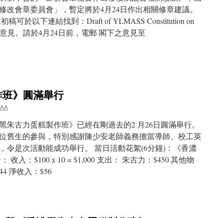
修改會章委員會」，暫定將於4月24日作出相關修章建議。
下連結找到：Draft of YLMASS Constitution on
提出意見。請於4月24日前，電郵 閣下之意見至
作班》圓滿舉行
AA
濃黑朱古力蛋糕製作班》已經在剛過去的2 月26日圓滿舉行。
位舊生的參與，特別感謝陳少安老師義務擔當導師、校工英
令是次活動能成功舉行。 當日活動花絮(6分鐘)：《香濃
：$100 x 10 = $1,000 支出： 朱古力：$450 其他物
44 淨收入：$56