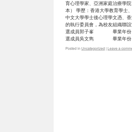
育心理學家、亞洲家庭治療學院
本） 學歷：香港大學教育學士
中文大學學士後心理學文憑、香
的執行委員會，為校友組織聯誼
選成員郭子峯 畢業年份： 2002 參選
選成員吳文雋 畢業年份： 2007
Posted in
Uncategorized
|
Leave a comm