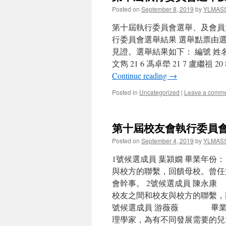
Posted on
September 8, 2019
by
YLMAS
第十屆執行委員會選舉、及會員大會
行委員會選舉結果 選舉點票由選
見證。選舉結果如下： 編號 姓名 票數 
文雋 21 6 馮卓犖 21 7 盧繼祖 20
Continue reading
→
Posted in
Uncategorized
|
Leave a comm
第十屆校友會執行委員
Posted on
September 4, 2019
by
YLMAS
1號候選成員 葉潁嫺 畢業年份：
與校方的聯繫，回饋母校。曾任
會幹事。 2號候選成員 陳永康
校友之間和校友與校方的聯繫，
號候選成員 游薇薇 畢業年份：
理學家，為有不同發展需要的兒