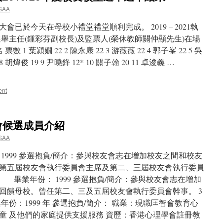
SAA
已於今天在母校小禮堂禮堂順利完成。 2019 – 2021執
舉主任(鍾彩芬副校長)及監票人(榮休教師關仲顯先生)在場
1 葉潁嫺 22 2 陳永康 22 3 游薇薇 22 4 郭子峯 22 5 吳
 8 胡煒俊 19 9 尹曉鋒 12* 10 關子翰 20 11 卓浚義 …
ent
會候選成員介紹
SAA
 1999 參選抱負/簡介：參與校友會志在增加校友之間和校友
第五屆校友會執行委員會主席及第二、三屆校友會執行委員
 畢業年份： 1999 參選抱負/簡介：參與校友會志在增加
回饋母校。曾任第二、三及五屆校友會執行委員會幹事。 3
1999 年 參選抱負/簡介： 職業：現職匡智會教育心
童 及他們的家庭提供支援服務 資歷：香港心理學會註冊教