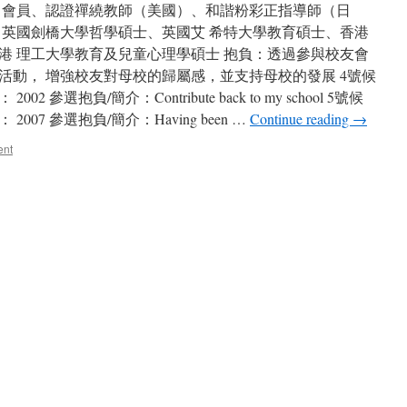
 會員、認證禪繞教師（美國）、和諧粉彩正指導師（日
、英國劍橋大學哲學碩士、英國艾 希特大學教育碩士、香港
港 理工大學教育及兒童心理學碩士 抱負：透過參與校友會
活動， 增強校友對母校的歸屬感，並支持母校的發展 4號候
抱負/簡介：Contribute back to my school 5號候
 參選抱負/簡介：Having been …
Continue reading
→
ent