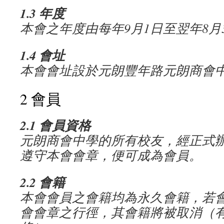
1.3
年度
本會之年度由每年
9
月
1
日至翌年
8
月
1.4
會址
本會會址設於元朗豐年路元朗商會
2 會員
2.1
會員資格
元朗商會中學的所有校友，經正式
遵守本會會章，便可成為會員。
2.2
會籍
本會會員之會籍均為永久會籍，若
會會章之行徑，其會籍將被取消（