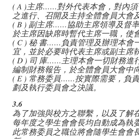
( A )
主席
……
對外代表本會，對內須
之進行、召開及主持全體會員大會
( B )
副主席
……
協助主席領導及督
於主席因缺席時暫代主席一職，使
( C )
秘
書
……
負責管理及辦理本會
宜，並於必要時代表主席或副主席
( D )
司
庫
……
主理本會一切財務進
編制財務報告，於全體會員大會中
( E )
常務委員
……
按實際需要，負
劃及執行委員會之決議。
3.6
為了加強與校方之聯繫，以及了解
每年度之學生會會長均自動成為執
此常務委員之職位將會隨學生會會