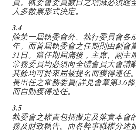
員。執委會委員數目之增減必須經
大多數票形式決定。
3.4
除第一屆執委會外、執行委員會各
年。而首屆執委會之任期則由創會
31
日。當任期屆滿後，主席、副主
常務委員均必須向全體會員大會請
其餘均可於來屆被提名而獲得連任
長出任之常務委員
(
詳見會章第
3.6
條
而自動獲得連任。
3.5
執委會之權責包括擬定及落實本會
務及財政執告。而各幹事職權分述