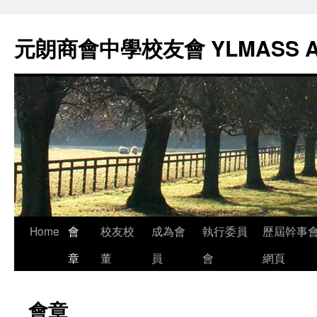
元朗商會中學校友會 YLMASS 
Skip
Home
會
校友校
成為會
執行委員
歷屆幹事
to
章
董
員
會
網頁
content
會章