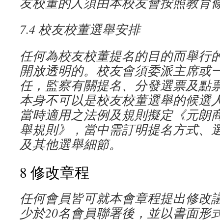
友校董的人須由本校友會按照教育
7.4
校友校董選舉安排
任何為校友校董提名的目的而舉行
開放透明的。校友會須委派主席或
任，監察有關提名、分發選票及點
本身不可以是校友校董選舉的候選
當時適用之法例及規則擬定《元朗
舉規則》，當中需訂明提名方式、
及其他選舉細節。
8 修改章程
任何會員皆可就本會章程提出修改
少於
20
名會員聯署後，並以書面形