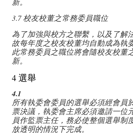
新。
3.7
校友校董之常務委員職位
為了加強與校方之聯繫，以及了解
故每年度之
校友校董
均自動成為執
此常務委員之職位將會隨
校友校董
新。
4 選舉
4.1
所有執委會委員的選舉必須經會員
票決議，執委會主席必須邀請一位
員作監票主任，務必使整個選舉制
放透明的情況下完成。