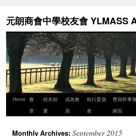
元朗商會中學校友會 YLMASS 
Skip
Home
會
校友校
成為會
執行委員
歷屆幹事
to
章
董
員
會
網頁
content
September 2015
Monthly Archives: