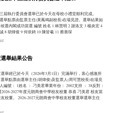
三屆執行委員會選舉已於今天在母校小禮堂順利完成。
舉結果 選舉點票由監票主任(黃鳳鳴副校長)在場見證。選舉結果如
候選內閣成功當選 編號 姓名 1 林慧明 2 謝洛文 3 楊炎宏 4
誠 8 胡煒俊 9 何依錡 10 陳皆羲 11 蔡善琛
ent
校董選舉結果公告
友校董選舉經已於今天（2026年3月1日）完滿舉行，衷心感激所
選舉點票由選舉主任(胡煒俊)及監票人(周可慧校長)在場見
號： 1姓名 ： 刁美君畢業年份： 2002支持 ： 38反對：
2026-2027年度元朗商會中學校友校董 恭喜 刁美君 校友當
學校友校董。 2026-2027元朗商會中學校友校董選舉選舉主任
ent