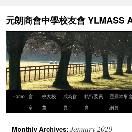
元朗商會中學校友會 YLMASS 
Skip
Home
會
校友校
成為會
執行委員
歷屆幹事
to
章
董
員
會
網頁
content
January 2020
Monthly Archives: