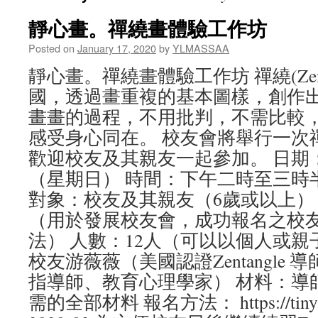
靜心畫。禪繞畫體驗工作坊
Posted on
January 17, 2020
by
YLMASSAA
靜心畫。禪繞畫體驗工作坊 禪繞(Zent
國，透過畫重複的基本圖樣，創作
畫畫的過程，不用批判，不需比較
感受身心同在。 校友會將舉行一次
歡迎校友及其親友一起參加。 日期： 2
（星期日） 時間：下午二時至三時
對象：校友及其親友（6歲或以上） 費
（用於發展校友會，成功報名之校
法） 人數：12人（可以以個人或親
校友游薇薇（美國認證Zentangle
指導師、教育心理學家） 材料：導
需的全部材料 報名方法： https://tinyurl.