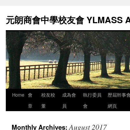
元朗商會中學校友會 YLMASS 
Skip
Home
會
校友校
成為會
執行委員
歷屆幹事
to
章
董
員
會
網頁
content
August 2017
Monthly Archives: