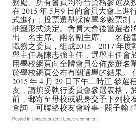
務處。所有會員均符合資格參選及
在 2015 年 5月9 日的會員大會
式進行；投票選舉採簡單多數票制
抽籤形式決定。會員大會後當選者
出一名主席、兩名副主席、一名秘
職務之委員，組成2015 – 2017 
舉主任為陳志強主任，選舉主任會
用學校網頁向全體會員公佈參選名
於學校網頁公布有關選舉的結果。 
2015 年 4 月 29 日下午二時正 參
友，請填妥執行委員會參選表格，
前，郵寄至母校或親身交予下列校友
查詢，可聯絡校友會幹事 : 關子翰 (電話
Posted in
Uncategorized
|
Leave a comment