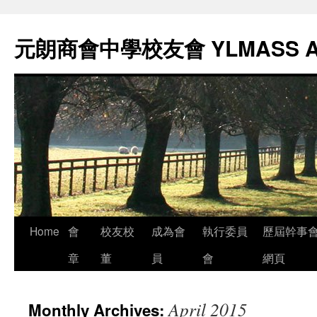
元朗商會中學校友會 YLMASS 
Skip
Home
會
校友校
成為會
執行委員
歷屆幹事
to
章
董
員
會
網頁
content
April 2015
Monthly Archives: