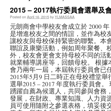
2015 – 2017執行委員會選舉
Posted on
April 16, 2015
by
YLMASSAA
元朗商會中學校友會成立於 2000
是增進校友之間的情誼，並作為校
讓校友與母校保持緊密的聯繫。本
聯誼及康樂活動，例如周年聚餐、
外，校友會更會支持母校不同的活
就業輔導講座等，回饋母校。 根據
會乃兩年一屆，本屆執行委員會已
2015年5月9 日二時正在母校禮堂
選舉2015 – 2017 年度執行委員
踴躍自薦為候選人，共同參與會務
發展，在財政、專業知識、人力資
員可使用隨附之參選表格，填妥後