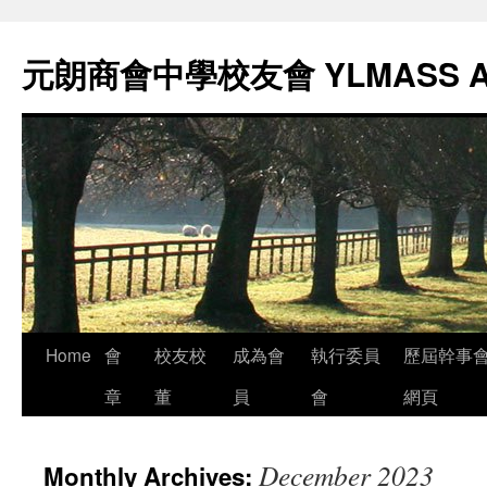
元朗商會中學校友會 YLMASS 
Skip
Home
會
校友校
成為會
執行委員
歷屆幹事
to
章
董
員
會
網頁
content
December 2023
Monthly Archives: