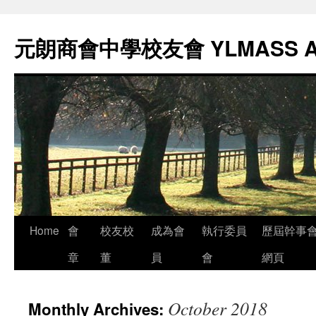
元朗商會中學校友會 YLMASS 
Skip
Home
會
校友校
成為會
執行委員
歷屆幹事
to
章
董
員
會
網頁
content
October 2018
Monthly Archives: