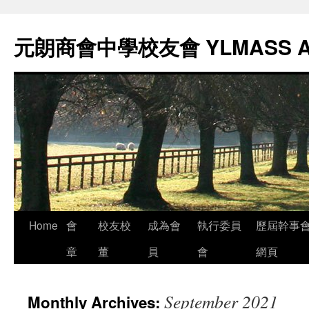
元朗商會中學校友會 YLMASS 
Skip
Home
會
校友校
成為會
執行委員
歷屆幹事
to
章
董
員
會
網頁
content
September 2021
Monthly Archives: