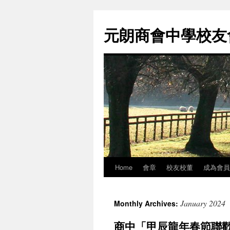
元朗商會中學校友會 
Home
會章
校友校董
成為會員
Skip
to
January 2024
Monthly Archives:
content
商中「甲辰龍年春節聯