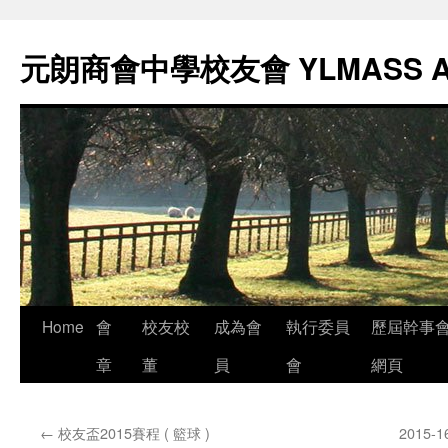
元朗商會中學校友會 YLMASS 
Skip
Home
會
校友校
成為會
執行委員
歷屆幹事
to
章
董
員
會
網頁
content
←
校友盃2015賽程 ( 籃球 )
2015