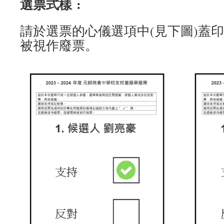
選票式樣
:
請於選票的心儀選項中(見下圖)蓋
被視作廢票。