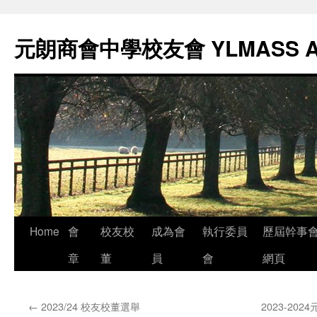
元朗商會中學校友會 YLMASS 
Skip
Home
會
校友校
成為會
執行委員
歷屆幹事
to
章
董
員
會
網頁
content
←
2023/24 校友校董選舉
2023-2