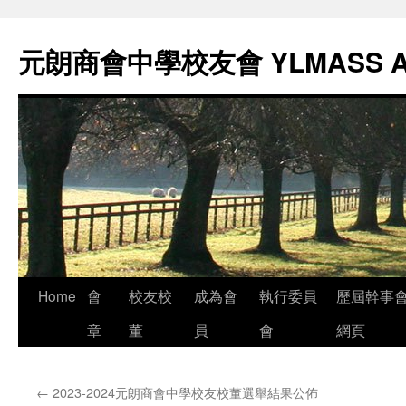
元朗商會中學校友會 YLMASS 
Skip
Home
會
校友校
成為會
執行委員
歷屆幹事
to
章
董
員
會
網頁
content
←
2023-2024元朗商會中學校友校董選舉結果公佈