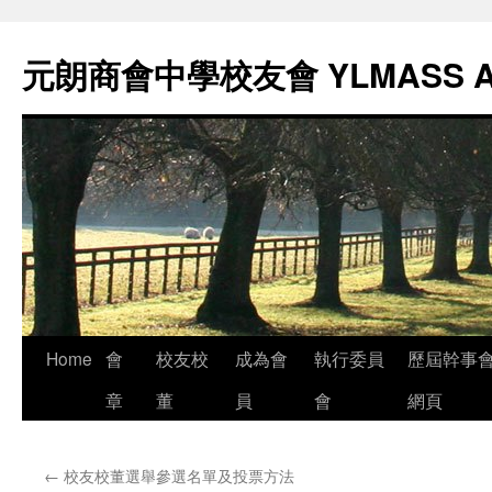
元朗商會中學校友會 YLMASS 
Skip
Home
會
校友校
成為會
執行委員
歷屆幹事
to
章
董
員
會
網頁
content
←
校友校董選舉參選名單及投票方法