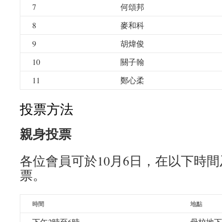
7
何頌邦
8
麥和科
9
胡煒俊
10
關子翰
11
鄭心柔
投票方法
親身投票
各位會員可於10月6日，在以下時
票。
時間
地點
下午2時至6時
母校地下