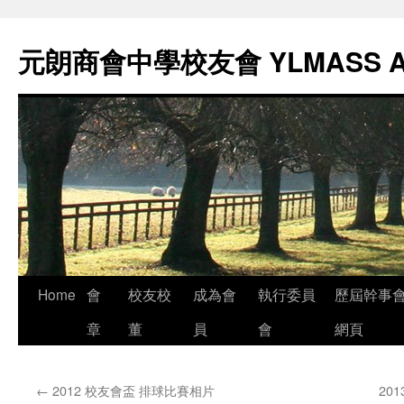
元朗商會中學校友會 YLMASS 
Skip
Home
會
校友校
成為會
執行委員
歷屆幹事
to
章
董
員
會
網頁
content
←
2012 校友會盃 排球比賽相片
20