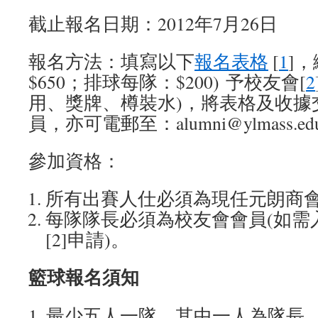
截止報名日期：2012年7月26日
報名方法：填寫以下
報名表格
[
1
]
$650；排球每隊：$200) 予校友會[
2
用、獎牌、樽裝水)，將表格及收據
員，亦可電郵至：alumni@ylmass.ed
參加資格：
所有出賽人仕必須為現任元朗商
每隊隊長必須為校友會會員(如需
[2]申請)。
籃球報名須知
1. 最少五人一隊，其中一人為隊長