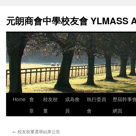
元朗商會中學校友會 YLMASS 
Skip
Home
會
校友校
成為會
執行委員
歷屆幹事
to
章
董
員
會
網頁
content
←
校友校董選舉結果公告