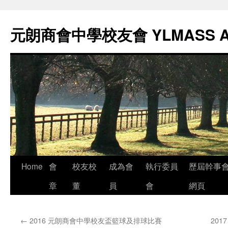
元朗商會中學校友會 YLMASS 
Skip
Home
會
校友校
成為會
執行委員
歷屆幹事
to
章
董
員
會
網頁
content
←
2016 元朗商會中學校友盃籃球及排球比賽
201