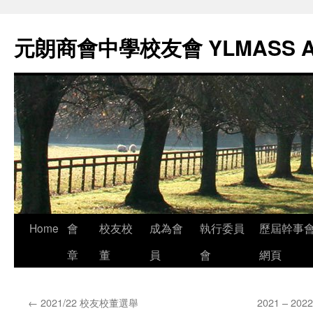
元朗商會中學校友會 YLMASS 
Skip
Home
會
校友校
成為會
執行委員
歷屆幹事
to
章
董
員
會
網頁
content
←
2021/22 校友校董選舉
2021 – 