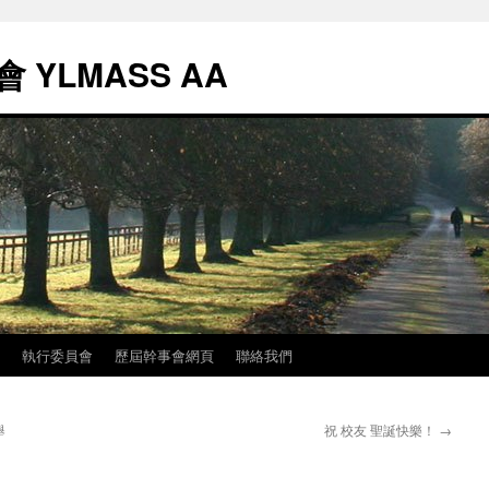
YLMASS AA
執行委員會
歷屆幹事會網頁
聯絡我們
舉
祝 校友 聖誕快樂！
→