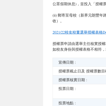
公眾假期休息)，並投入「授權
(ii) 郵寄至母校（新界元朗豐年
收）。
2021/22校友校董選舉授權表格Do
授權票申請由選舉主任核實授權
如校友身份與授權表格不相符
宣傳日期 :
授權票截止日及 授權票數目
授權票核實日期 :
投票日期 :
投票地點 :