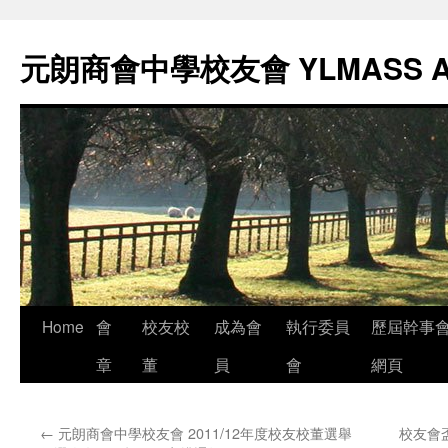
元朗商會中學校友會 YLMASS 
Skip
Home
會
校友校
成為會
執行委員
歷屆幹事
to
章
董
員
會
網頁
content
←
元朗商會中學校友會 2011/12年度校友校董選舉
校友會盃