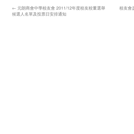
←
元朗商會中學校友會 2011/12年度校友校董選舉
校友會盃
候選人名單及投票日安排通知