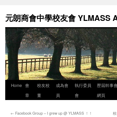
元朗商會中學校友會 YLMASS 
Skip
Home
會
校友校
成為會
執行委員
歷屆幹事
to
章
董
員
會
網頁
content
←
Facebook Group – I grew up @ YLMASS ！！
校