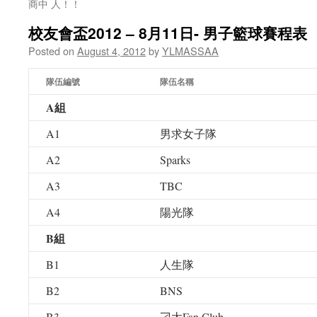
商中 人！！
校友會盃2012 – 8月11日- 男子籃球賽程表
Posted on
August 4, 2012
by
YLMASSAA
隊伍編號
隊伍名稱
A組
A1
男求女子隊
A2
Sparks
A3
TBC
A4
陽光隊
B組
B1
人生隊
B2
BNS
B3
刁太Fan Club