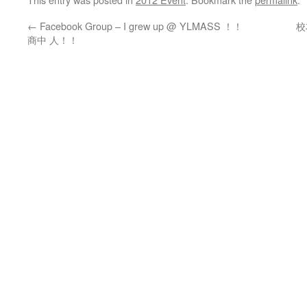
←
Facebook Group – I grew up @ YLMASS ！！
校
商中 人！！