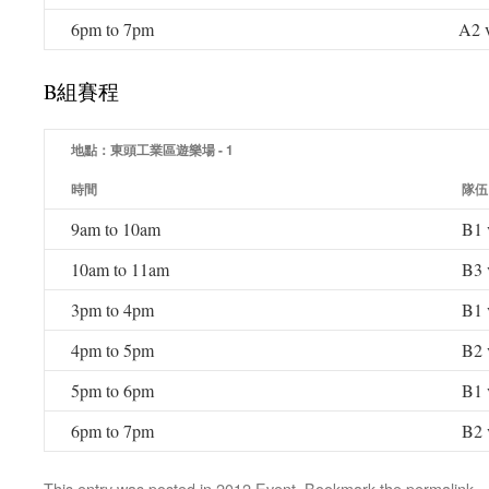
6pm to 7pm
A2 
B組賽程
地點：東頭工業區遊樂場 - 1
時間
隊伍
9am to 10am
B1 
10am to 11am
B3 
3pm to 4pm
B1 
4pm to 5pm
B2 
5pm to 6pm
B1 
6pm to 7pm
B2 
This entry was posted in
2012 Event
. Bookmark the
permalink
.