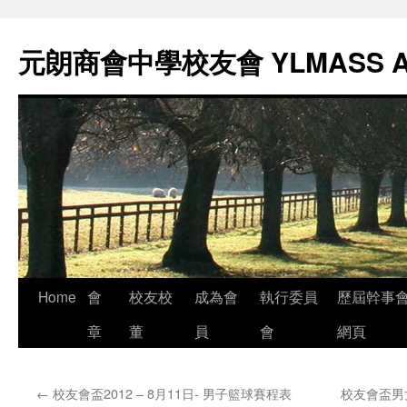
元朗商會中學校友會 YLMASS 
Skip
Home
會
校友校
成為會
執行委員
歷屆幹事
to
章
董
員
會
網頁
content
←
校友會盃2012 – 8月11日- 男子籃球賽程表
校友會盃男女