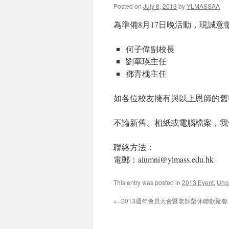
Posted on
July 8, 2013
by
YLMASSAA
為準備8月17日晚活動，現誠
何子偉副校長
劉華瑛主任
鄧青槐主任
如各位校友擁有與以上恩師的舊
不論新舊、相紙或電腦檔案，我
聯絡方法：
電郵：alumni@ylmass.edu.hk
This entry was posted in
2013 Event
,
Unc
←
2013週年會員大會暨老師榮休聯歡聚餐