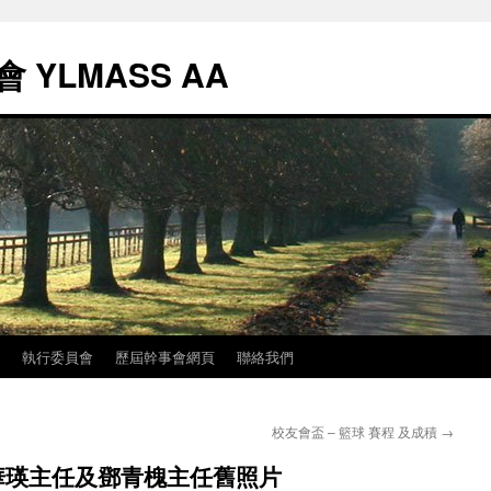
YLMASS AA
執行委員會
歷屆幹事會網頁
聯絡我們
校友會盃 – 籃球 賽程 及成積
→
華瑛主任及鄧青槐主任舊照片