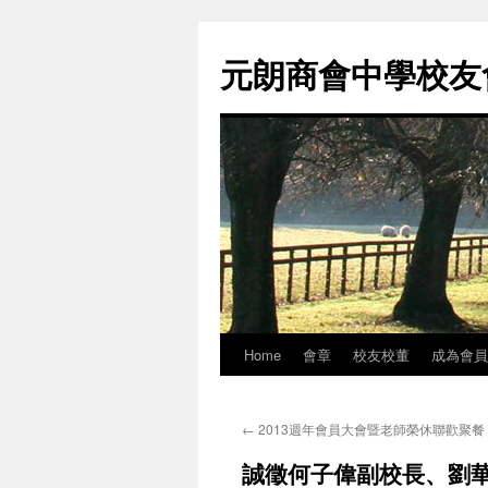
元朗商會中學校友會 
Home
會章
校友校董
成為會員
Skip
to
←
2013週年會員大會暨老師榮休聯歡聚餐
content
誠徵何子偉副校長、劉