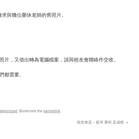
意徵求與幾位榮休老師的舊照片。
照片，又借出轉為電腦檔案，請與校友會聯絡作交收。
們都需要。
ategorized
. Bookmark the
permalink
.
校友會盃 – 籃球 賽程 及成積
→