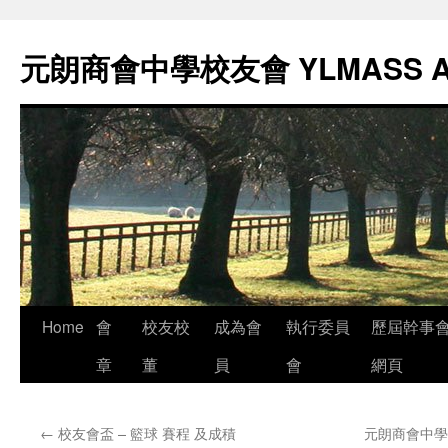
元朗商會中學校友會 YLMASS 
Skip
Home
會
校友校
成為會
執行委員
歷屆幹事
to
章
董
員
會
網頁
content
←
校友會盃 – 籃球 賽程 及成積
元朗商會中學校