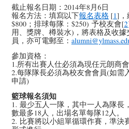
截止報名日期：2014年8月6日
報名方法：填寫以下
報名表格
[
1
]
$800；排球每隊：$250) 予校友會[
2
用、獎牌、樽裝水)，將表格及收據
員，亦可電郵至：
alumni@ylmass.ed
參加資格：
1.所有出賽人仕必須為現任元朗商
2.每隊隊長必須為校友會會員(如
申請)
籃球報名須知
1. 最少五人一隊，其中一人為隊
數最多18人，出場名單每隊12人。
2. 比賽將以小組單循環作賽，準