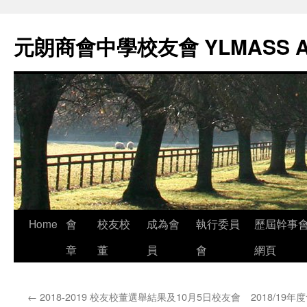
元朗商會中學校友會 YLMASS 
Skip
Home
會
校友校
成為會
執行委員
歷屆幹事
to
章
董
員
會
網頁
content
←
2018-2019 校友校董選舉結果及10月5日校友會
2018/19年