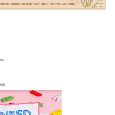
ent
SAA