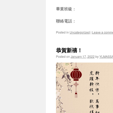
畢業班級：
聯絡電話：
Posted in
Uncategorized
|
Leave a comm
恭賀新禧！
Posted on
January 17, 2022
by
YLMASS