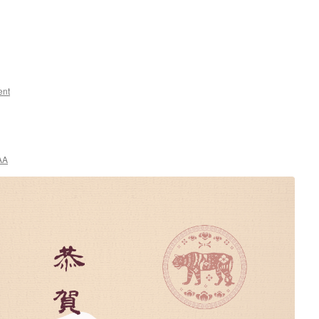
ent
AA