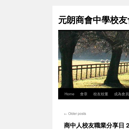
元朗商會中學校友會 
Home
會章
校友校董
成為會員
Skip
to
←
Older posts
content
商中人校友職業分享日 2